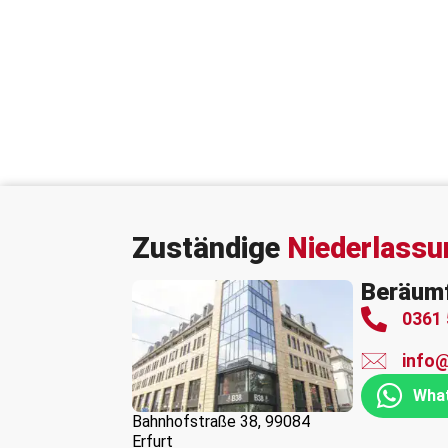
Zuständige
Niederlass
Beräumf
0361 
info
What
Bahnhofstraße 38, 99084
Erfurt