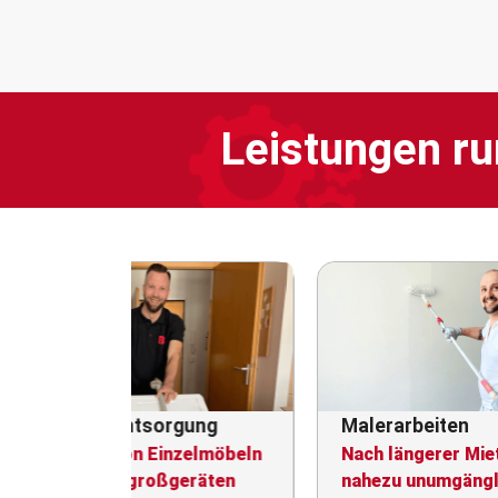
Leistungen ru
Haushaltsauflösung
Al
Alles von Kontaktaufnahme
Abh
bis Übergabe
und