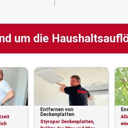
nd um die Haushaltsaufl
tmöbelentsorgung
Malerarbeiten
olung von Einzelmöbeln
Nach längerer Mietzeit
 Elektrogroßgeräten
nahezu unumgänglich