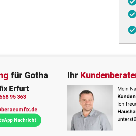
ung
für Gotha
Ihr
Kundenberate
ix Erfurt
Mein N
Kunden
558 95 363
Ich freu
@beraeumfix.de
Haushal
unterst
sApp Nachricht