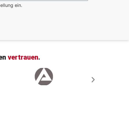
llung ein.
men
vertrauen
.