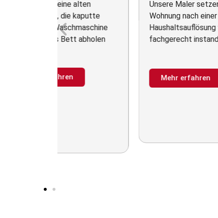
Haushaltsauflösungen aller Art,
Sie
einzelne Zimmer, komplette
Sch
Häuser oder
Cou
Problemwohnungen.
ode
las
Mehr erfahren