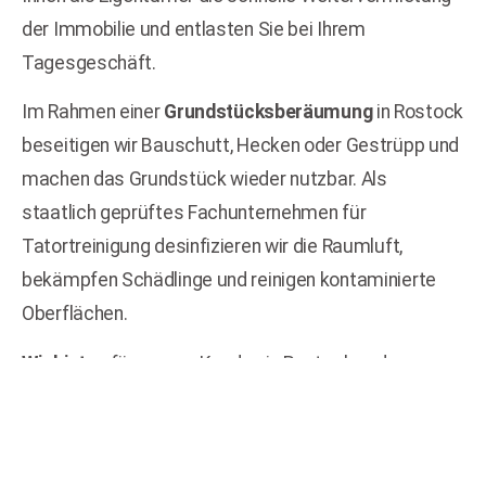
der Immobilie und entlasten Sie bei Ihrem
Tagesgeschäft.
Im Rahmen einer
Grundstücksberäumung
in Rostock
beseitigen wir Bauschutt, Hecken oder Gestrüpp und
machen das Grundstück wieder nutzbar. Als
staatlich geprüftes Fachunternehmen für
Tatortreinigung desinfizieren wir die Raumluft,
bekämpfen Schädlinge und reinigen kontaminierte
Oberflächen.
Wir bieten
für unsere Kunden in Rostock und
Umgebung
Komplexleistungen
wie Beräumung bzw.
Haushaltsauflösung und Entrümpelung an.
Zusätzlich dazu entsorgen wir auch einzelne