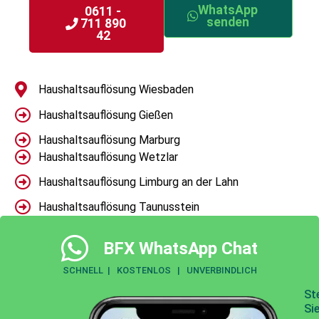
WhatsApp
0611 -
senden
711 890
42
Haushaltsauflösung Wiesbaden
Haushaltsauflösung Gießen
Haushaltsauflösung Marburg
Haushaltsauflösung Wetzlar
Haushaltsauflösung Limburg an der Lahn
Haushaltsauflösung Taunusstein
BFX WhatsApp Chat
SCHNELL | KOSTENLOS | UNVERBINDLICH
St
Si