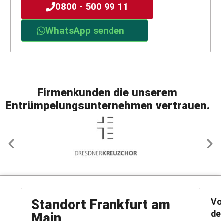
0800 - 500 99 11
WhatsApp senden
Firmenkunden
die unserem
Entrümpelungsunternehmen
vertrauen
.
Standort
Frankfurt am
V
d
Main