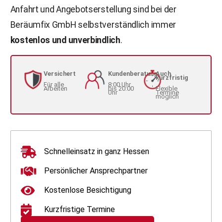
Anfahrt und Angebotserstellung sind bei der
Beräumfix GmbH selbstverständlich immer
kostenlos und unverbindlich
.
Versichert
Kundenberatung
Auch
kurzfristig
Für alle
8:00 Uhr
Arbeiten
bis 20:00
Flexible
Uhr
Termine
möglich
Schnelleinsatz in ganz Hessen
Persönlicher Ansprechpartner
Kostenlose Besichtigung
Kurzfristige Termine