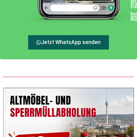
Ih
Fr
fr
ko
un
ku
Jetzt WhatsApp senden