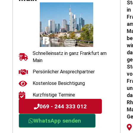
St
in
Fr
a
Ma
be
wi
da
Schnelleinsatz in ganz Frankfurt am
g
Main
St
Persönlicher Ansprechpartner
vo
Fr
Kostenlose Besichtigung
un
Kurzfristige Termine
da
Rh
069 - 244 333 012
Ma
Ge
WhatsApp senden