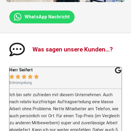
WhatsApp Nachricht
Was sagen unsere Kunden...?
Herr Seifert
Mi






Entrümpelung
Woh
Ich bin sehr zufrieden mit diesem Unternehmen. Auch
Br
ie
nach relativ kurzfristiger Auftragserteilung eine klasse
Wo
Arbeit ohne Probleme. Nette Mitarbeiter am Telefon, wie
Ab
auch persönlich vor Ort. Für einen Top-Preis (im Vergleich
zu
zu anderen Mitbewerbern) super und zuverlässige Arbeit
bet
ts
abgeliefert. Kann ich nur weiter empfehlen. Daher auch 5
be